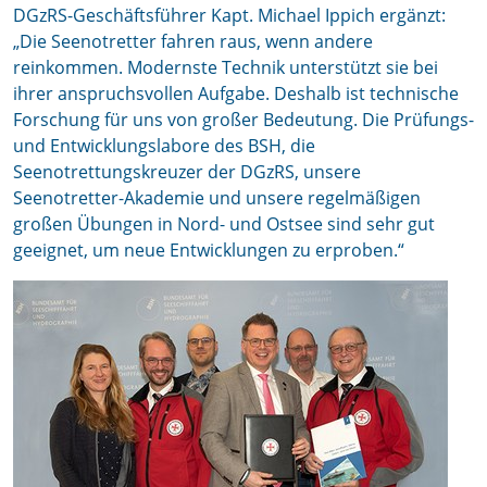
DGzRS-Geschäftsführer Kapt. Michael Ippich ergänzt:
„Die Seenotretter fahren raus, wenn andere
reinkommen. Modernste Technik unterstützt sie bei
ihrer anspruchsvollen Aufgabe. Deshalb ist technische
Forschung für uns von großer Bedeutung. Die Prüfungs-
und Entwicklungslabore des BSH, die
Seenotrettungskreuzer der DGzRS, unsere
Seenotretter-Akademie und unsere regelmäßigen
großen Übungen in Nord- und Ostsee sind sehr gut
geeignet, um neue Entwicklungen zu erproben.“