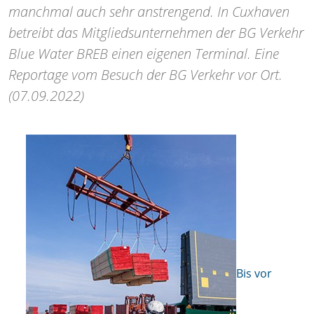
manchmal auch sehr anstrengend. In Cuxhaven
betreibt das Mitgliedsunternehmen der BG Verkehr
Blue Water BREB einen eigenen Terminal. Eine
Reportage vom Besuch der BG Verkehr vor Ort.
(07.09.2022)
Bis vor