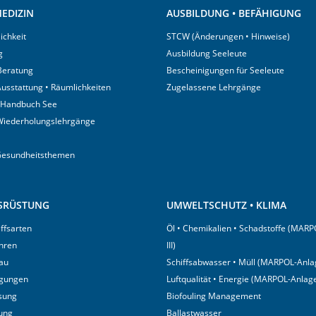
EDIZIN
AUSBILDUNG • BEFÄHIGUNG
ichkeit
STCW (Änderungen • Hinweise)
g
Ausbildung Seeleute
 Beratung
Bescheinigungen für Seeleute
usstattung • Räumlichkeiten
Zugelassene Lehrgänge
 Handbuch See
Wiederholungslehrgänge
Gesundheitsthemen
USRÜSTUNG
UMWELTSCHUTZ • KLIMA
iffsarten
Öl • Chemikalien • Schadstoffe (MARP
hren
III)
au
Schiffsabwasser • Müll (MARPOL-Anlag
igungen
Luftqualität • Energie (MARPOL-Anlage
sung
Biofouling Management
tung
Ballastwasser