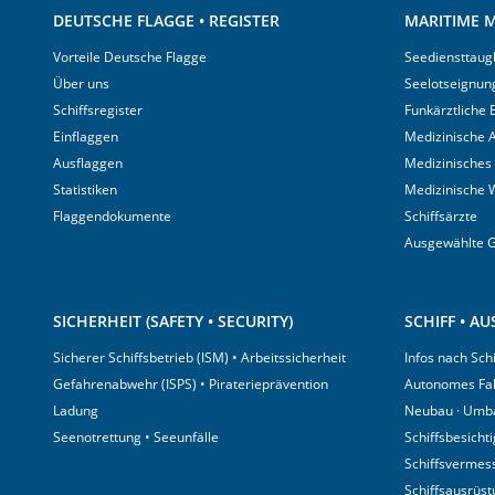
DEUTSCHE FLAGGE • REGISTER
MARITIME M
Vorteile Deutsche Flagge
Seediensttaugl
Über uns
Seelotseignun
Schiffsregister
Funkärztliche
Einflaggen
Medizinische A
Ausflaggen
Medizinisches
Statistiken
Medizinische 
Flaggendokumente
Schiffsärzte
Ausgewählte 
SICHERHEIT (SAFETY • SECURITY)
SCHIFF • A
Sicherer Schiffsbetrieb (ISM) • Arbeitssicherheit
Infos nach Sch
Gefahrenabwehr (ISPS) • Piraterieprävention
Autonomes Fa
Ladung
Neubau · Umb
Seenotrettung • Seeunfälle
Schiffsbesicht
Schiffsvermes
Schiffsausrüs